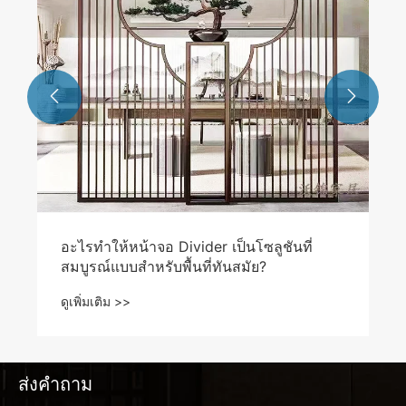


ส่งคำถาม