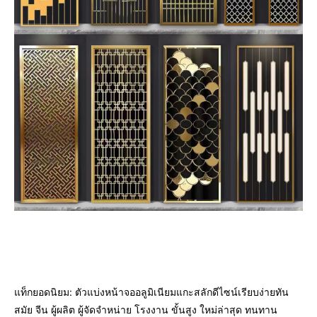
แท็กยอดนิยม: ตัวแบ่งหน้าจออลูมิเนียมแกะสลักดีไซน์เรียบง่ายทัน
สมัย ​​จีน ผู้ผลิต ผู้จัดจำหน่าย โรงงาน ขั้นสูง ใหม่ล่าสุด ทนทาน