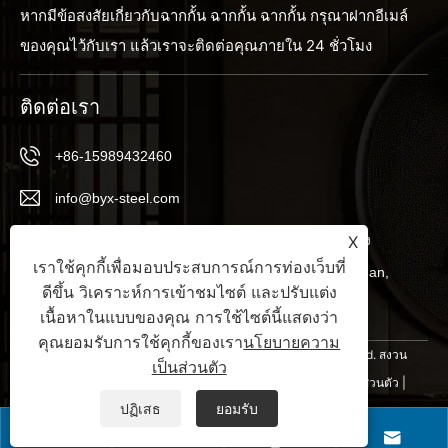
หากมีข้อสงสัยเกี่ยวกับฉากกั้น ฉากกั้น ฉากกั้น กรุณาฝากอีเมล์
ของคุณไว้กับเรา แล้วเราจะติดต่อคุณภายใน 24 ชั่วโมง
ติดต่อเรา
+86-15989432460
info@byx-steel.com
X
เลขที่ 21, เขตอุตสาหกรรม Wufuwei, Pingnan, เมือง
เราใช้คุกกี้เพื่อมอบประสบการณ์การท่องเว็บที่
Pingzhou, ถนน Guicheng, เขต Nanhai, เมือง Foshan,
ดีขึ้น วิเคราะห์การเข้าชมไซต์ และปรับแต่ง
มณฑลกวางตุ้ง, จีน
เนื้อหาในแบบของคุณ การใช้ไซต์นี้แสดงว่า
คุณยอมรับการใช้คุกกี้ของเรา
นโยบายความ
ลิขสิทธิ์ © 2024 บริษัท Foshan Nante Metal Products Co., Ltd. สงวน
เป็นส่วนตัว
ลิขสิทธิ์
Links
|
Sitemap
|
RSS
|
XML
|
นโยบายความเป็นส่วนตัว
|
ปฏิเสธ
ยอมรับ



