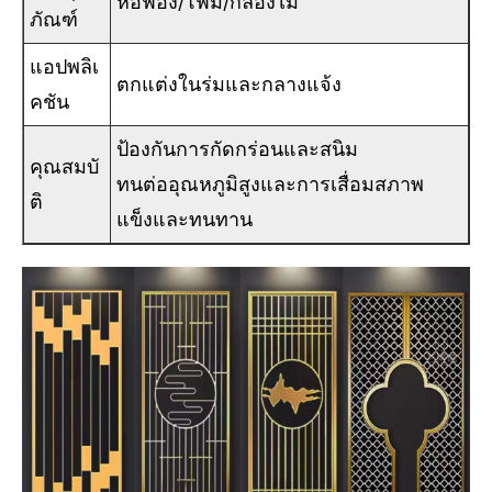
ห่อฟอง/โฟม/กล่องไม้
ภัณฑ์
แอปพลิเ
ตกแต่งในร่มและกลางแจ้ง
คชัน
ป้องกันการกัดกร่อนและสนิม
คุณสมบั
ทนต่ออุณหภูมิสูงและการเสื่อมสภาพ
ติ
แข็งและทนทาน